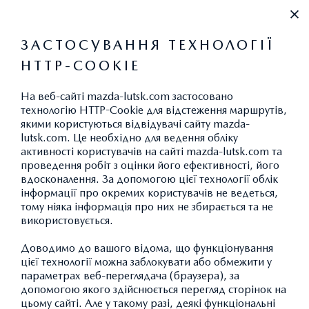
+38 067 420 60 69
ЗАСТОСУВАННЯ ТЕХНОЛОГІЇ
HTTP-COOKIE
На веб-сайті mazda-lutsk.com застосовано
технологію HTTP-Cookie для відстеження маршрутів,
якими користуються відвідувачі сайту mazda-
lutsk.com. Це необхідно для ведення обліку
активності користувачів на сайті mazda-lutsk.com та
проведення робіт з оцінки його ефективності, його
вдосконалення. За допомогою цієї технології облік
інформації про окремих користувачів не ведеться,
тому ніяка інформація про них не збирається та не
використовується.
Доводимо до вашого відома, що функціонування
цієї технології можна заблокувати або обмежити у
параметрах веб-переглядача (браузера), за
допомогою якого здійснюється перегляд сторінок на
В НАЯВНОСТІ В МЕРЕЖІ ОФІЦІЙНИХ ДИЛЕРІВ
MAZDA
цьому сайті. Але у такому разі, деякі функціональні