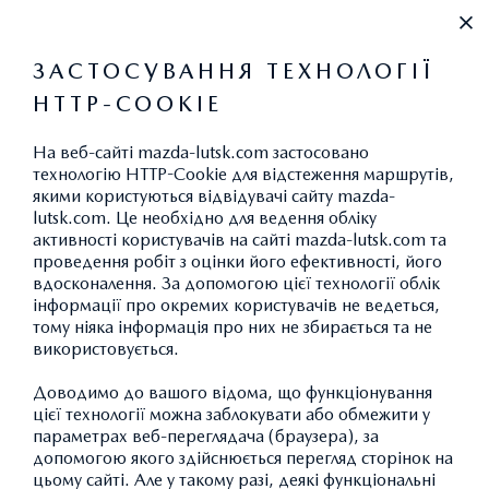
+38 067 420 60 69
ЗАСТОСУВАННЯ ТЕХНОЛОГІЇ
HTTP-COOKIE
НАШІ МОДЕЛІ
На веб-сайті mazda-lutsk.com застосовано
технологію HTTP-Cookie для відстеження маршрутів,
якими користуються відвідувачі сайту mazda-
lutsk.com. Це необхідно для ведення обліку
активності користувачів на сайті mazda-lutsk.com та
ФІЛЬТР
проведення робіт з оцінки його ефективності, його
вдосконалення. За допомогою цієї технології облік
інформації про окремих користувачів не ведеться,
тому ніяка інформація про них не збирається та не
MAZDA CX-30
використовується.
Доводимо до вашого відома, що функціонування
ОНОВЛЕНА
цієї технології можна заблокувати або обмежити у
параметрах веб-переглядача (браузера), за
допомогою якого здійснюється перегляд сторінок на
цьому сайті. Але у такому разі, деякі функціональні