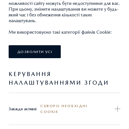
можливості сайту можуть бути недоступними для вас.
При цьому, змінити налаштування ви можете у будь-
який час і без обмеження кількості таких
налаштувань.
Ми використовуємо такі категорії файлів Cookie:
БЕНЗИН
Ціна від 1 390 200 грн.
ДОЗВОЛИТИ УСІ
Спеціальна ціна 1 301 300 грн.
ДОКЛАДНІШЕ
КЕРУВАННЯ
НАЛАШТУВАННЯМИ ЗГОДИ
ПРАЙС-ЛИСТ
ЗНАЙТИ ДИЛЕРА
СУВОРО НЕОБХІДНІ
Завжди активні
COOKIE
MAZDA CX-5