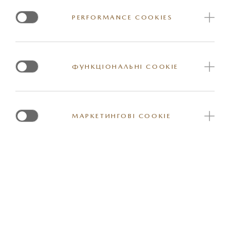
PERFORMANCE COOKIES
ФУНКЦІОНАЛЬНІ COOKIE
МАРКЕТИНГОВІ COOKIE
БЕНЗИН
Ціна від 1 444 000 грн.
Спеціальна ціна 1 374 800 грн.
ДОКЛАДНІШЕ
ПРАЙС-ЛИСТ