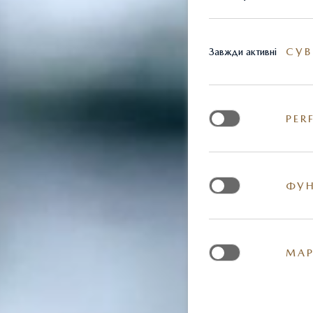
СУВ
Завжди активні
PER
ФУН
МАР