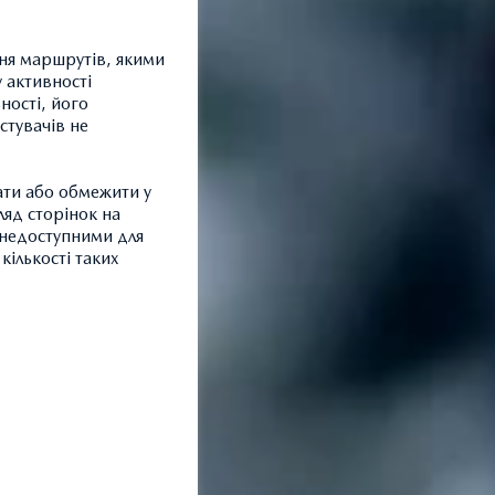
ння маршрутів, якими
 активності
ності, його
стувачів не
ати або обмежити у
ляд сторінок на
и недоступними для
кількості таких
З
Т