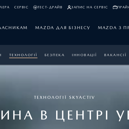
ЛЕРА
СЕРВІС
ТЕСТ-ДРАЙВ
ЗАПИС НА СЕРВІС
ПРАЙ
ЛАСНИКАМ
MAZDA ДЛЯ БІЗНЕСУ
MAZDA З П
Н
ТЕХНОЛОГІЇ
БЕЗПЕКА
ІННОВАЦІЇ
ВАКАНСІЇ
ТЕХНОЛОГІЇ SKYACTIV
ИНА В ЦЕНТРІ У