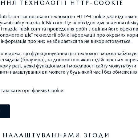
ННЯ ТЕХНОЛОГІЇ HTTP-COOKIE
lutsk.com застосовано технологію HTTP-Cookie для відстеже
увачі сайту mazda-lutsk.com. Це необхідно для ведення обліку
ті mazda-lutsk.com та проведення робіт з оцінки його ефектив
опомогою цієї технології облік інформації про окремих кори
а інформація про них не збирається та не використовується.
 відома, що функціонування цієї технології можна заблокув
глядача (браузера), за допомогою якого здійснюється перег
такому разі, деякі функціональні можливості сайту можуть бут
нити налаштування ви можете у будь-який час і без обмеження 
акі категорії файлів Cookie:
І
Я НАЛАШТУВАННЯМИ ЗГОДИ