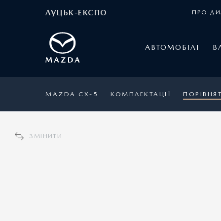
ЛУЦЬК-ЕКСПО
ПРО ДИ
АВТОМОБІЛІ
В
MAZDA CX-5
КОМПЛЕКТАЦІЇ
ПОРІВНЯ
ЗМІНИТИ
MAZDA CX-5
1
Ціна 1 444 000 грн.
3
Спеціальна пропозиція: 1 374 800 грн.