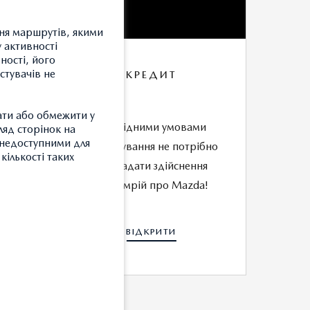
ння маршрутів, якими
 активності
ності, його
стувачів не
КРЕДИТ
ати або обмежити у
т
З вигідними умовами
ляд сторінок на
и недоступними для
5
кредитування не потрібно
кількості таких
відкладати здійснення
своїх мрій про Mazda!
ВІДКРИТИ
З
Т