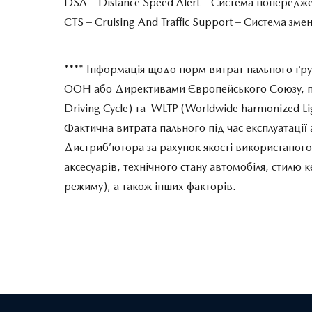
DSA – Distance Speed Alert – Система попередже
CTS – Cruising And Traffic Support – Cистема зм
**** Інформація щодо норм витрат пального ґру
ООН або Директивами Європейського Союзу, п
Driving Cycle) та WLTP (Worldwide harmonized Ligh
Фактична витрата пального під час експлуатації а
Дистриб’ютора за рахунок якості використаного 
аксесуарів, технічного стану автомобіля, стил
режиму), а також інших факторів.