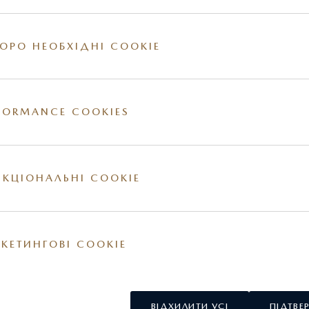
ОРО НЕОБХІДНІ COOKIE
FORMANCE COOKIES
овлення, станом на 08.05.2026 року. Ціна включає ПДВ та колі
ілів 2026 р.в., станом на 08.05.2026 року. КІЛЬКІСТЬ АВТО
КЦІОНАЛЬНІ COOKIE
точнюйте у офіційного дилера.
міни у комплектацію та ціни, також з урахуванням змін міжб
обігу (в залежності від того, що настане раніше)
www.maz
КЕТИНГОВІ COOKIE
ВІДХИЛИТИ УСІ
ПІДТВЕ