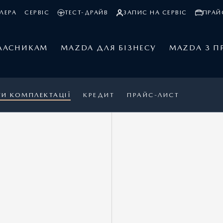
ЛЕРА
СЕРВІС
ТЕСТ-ДРАЙВ
ЗАПИС НА СЕРВІС
ПРАЙ
ЛАСНИКАМ
MAZDA ДЛЯ БІЗНЕСУ
MAZDA З П
ТИ КОМПЛЕКТАЦІЇ
КРЕДИТ
ПРАЙС-ЛИСТ
MAZDA CX-60
1
Ціна 1 977 600 грн.
3
Спеціальна пропозиція: 1 902 400 грн.