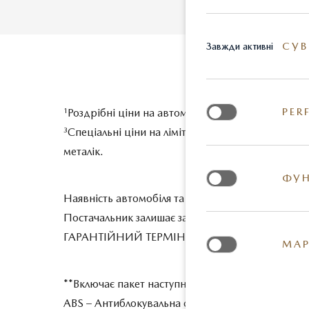
СУВ
Завжди активні
PER
1
Роздрібні ціни на автомобілі 2026 р.в., під зам
3
Спеціальні ціни на лімітовану партію автомоб
металік.
ФУН
Наявність автомобіля та ціну на день покупки у
Постачальник залишає за собою право вносити з
ГАРАНТІЙНИЙ ТЕРМІН - 3 роки або 100 000 км пр
МАР
**Включає пакет наступних опцій безпеки:
ABS – Антиблокувальна система гальм