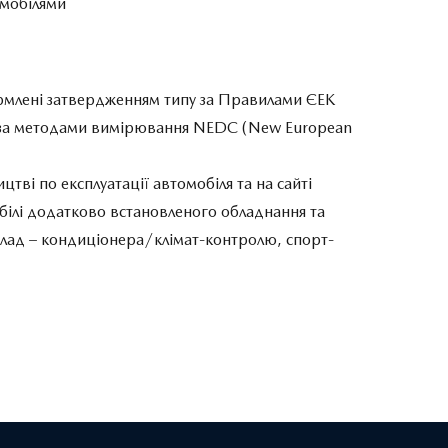
томобілями
ормлені затвердженням типу за Правилами ЄЕК
 за методами вимірювання NEDC (New European
цтві по експлуатації автомобіля та на сайті
обілі додатково встановленого обладнання та
иклад – кондиціонера/клімат-контролю, спорт-