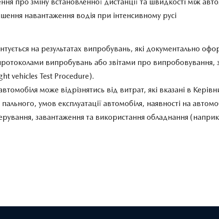
ння про зміну встановленної дистанції та швидкості між ав
еншення навантаження водія при інтенсивному русі
нтується на результатах випробувань, які документально оф
ротоколами випробувань або звітами про випробовування,
t vehicles Test Procedure).
втомобіля може відрізнятись від витрат, які вказані в Керівни
пального, умов експлуатації автомобіля, наявності на автом
ю керування, завантаження та використання обладнання (напр