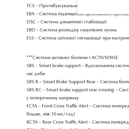
TCS – Протибуксувальна система
EBA – Система підвищення ефективності при ек
DSC – Система динамічної стабілізації
EBD – Система розподілу гальмівних зусиль
ESS – Система світлової сигналізації при екстре
***Системи активної безпеки i-ACTIVSENSE
SBS – Smart brake support – Вдосконалена систе
час доби
SBS R – Smart Brake Support Rear – Система без
SBS RC – Smart brake support rear crossing – Си
у поперечному напрямку
FCTA – Front Cross Traffic Alert – Система попе
більше, ніж 10 км/год)
RCTA – Rear Cross Traffic Alert – Cистема попер