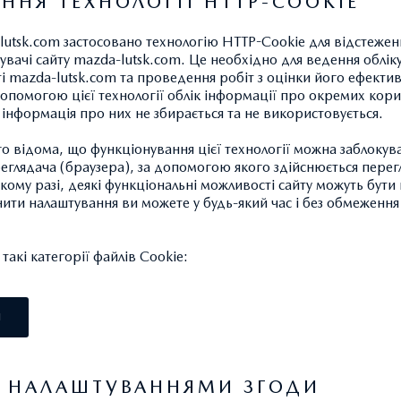
ННЯ ТЕХНОЛОГІЇ HTTP-COOKIE
lutsk.com застосовано технологію HTTP-Cookie для відстеже
увачі сайту mazda-lutsk.com. Це необхідно для ведення обліку
ті mazda-lutsk.com та проведення робіт з оцінки його ефектив
опомогою цієї технології облік інформації про окремих кори
КОМПЛЕКТАЦІЇ
ПРАЙС-ЛИСТ
а інформація про них не збирається та не використовується.
 відома, що функціонування цієї технології можна заблокув
беріть комплектацію,
Завантажте прайс-лис
глядача (браузера), за допомогою якого здійснюється перег
такому разі, деякі функціональні можливості сайту можуть бут
яка вам підходить
Оновленої Mazda CX-
нити налаштування ви можете у будь-який час і без обмеження 
ОБРАТИ
ЗАВАНТАЖИТИ
акі категорії файлів Cookie:
І
Я НАЛАШТУВАННЯМИ ЗГОДИ