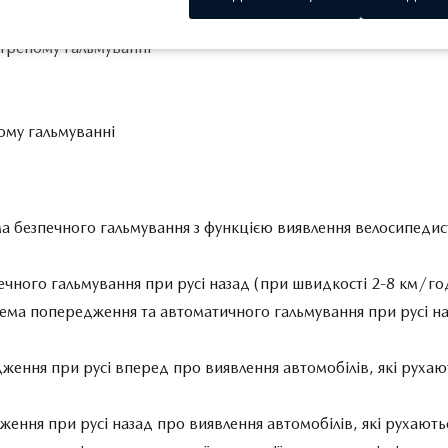
стреному гальмуванні
ному гальмуванні
ма безпечного гальмування з функцією виявлення велосипедис
печного гальмування при русі назад (при швидкості 2-8 км/го
стема попередження та автоматичного гальмування при русі на
редження при русі вперед про виявлення автомобілів, які рух
едження при русі назад про виявлення автомобілів, які рухаю