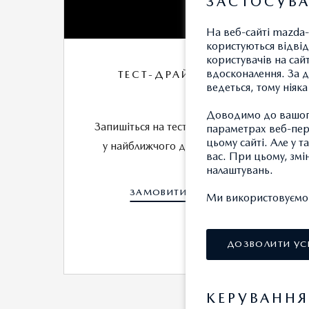
ЗАСТОСУВА
На веб-сайті mazda-
користуються відвід
користувачів на сай
вдосконалення. За д
ТЕСТ-ДРАЙВ
ведеться, тому ніяк
Доводимо до вашого
Запишіться на тест-драйв
О
параметрах веб-пере
цьому сайті. Але у 
у найближчого дилера
вас. При цьому, змі
налаштувань.
ЗАМОВИТИ
Ми використовуємо т
ДОЗВОЛИТИ УС
КЕРУВАНН