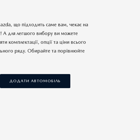
zda, що підходить саме вам, чекає на
! А для легшого вибору ви можете
яти комплектації, опції та ціни всього
ьного ряду. Обирайте та порівнюйте
ДОДАТИ АВТОМОБІЛЬ
Комплектації
Комплектації
ПОРІВНЯТИ АВТОМОБІЛЬ
ПОРІВНЯТИ АВТОМОБІЛЬ