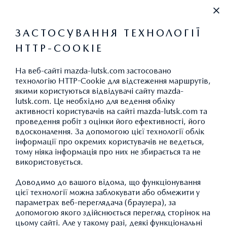
+38 067 420 60 69
ЗАСТОСУВАННЯ ТЕХНОЛОГІЇ
HTTP-COOKIE
КРЕДИТ
На веб-сайті mazda-lutsk.com застосовано
ЗМІНИТИ
технологію HTTP-Cookie для відстеження маршрутів,
якими користуються відвідувачі сайту mazda-
lutsk.com. Це необхідно для ведення обліку
активності користувачів на сайті mazda-lutsk.com та
проведення робіт з оцінки його ефективності, його
MAZDA CX-60
вдосконалення. За допомогою цієї технології облік
інформації про окремих користувачів не ведеться,
PREMIUM-LINE
тому ніяка інформація про них не збирається та не
ДОДАТИ АВТОМОБІЛЬ
1
Ціна 2 327 400 грн.
використовується.
Спеціальна пропозиція: 2
Доводимо до вашого відома, що функціонування
3
172 700 грн.
цієї технології можна заблокувати або обмежити у
параметрах веб-переглядача (браузера), за
БІЛЬШЕ ДЕТАЛЕЙ
допомогою якого здійснюється перегляд сторінок на
цьому сайті. Але у такому разі, деякі функціональні