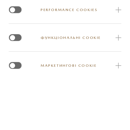
PERFORMANCE COOKIES
КОМФОРТ
ФУНКЦІОНАЛЬНІ COOKIE
МУЛЬТИМЕДІЯ ТА КОМУНІКАЦІЯ
МАРКЕТИНГОВІ COOKIE
ДОПОМІЖНІ СИСТЕМИ
СИСТЕМИ БЕЗПЕКИ I-ACTIVSENSE