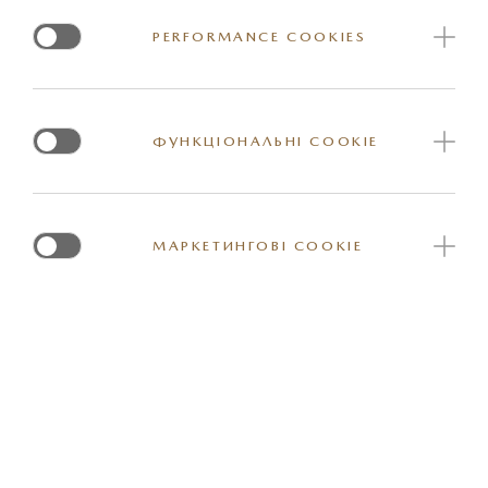
PERFORMANCE COOKIES
ФУНКЦІОНАЛЬНІ COOKIE
Фірмовий дизайн КОДО – Душа Руху, який нікого не
МАРКЕТИНГОВІ COOKIE
залишає байдужим, надзвичайно економічні, надійні та
перевірені часом і тисячами кілометрів по дорогах
України бензинові двигуни Skyactiv та широкий
комплекс систем проактивної безпеки i-Activsense не
лише забезпечать максимум задоволення від драйву, а
й зроблять подорож максимально безпечною та
комфортною!