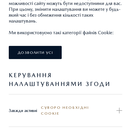
можливості сайту можуть бути недоступними для вас.
Лише по 04.03.2020 по всій дилерській
При цьому, змінити налаштування ви можете у будь-
який час і без обмеження кількості таких
мережі Mazda діють спеціальні цінові пропозиції на
налаштувань.
кросовери Mazda!
Ми використовуємо такі категорії файлів Cookie:
Кросовери Mazda створені з переконанням, що драйв
має значення, водити – це не просто діставатися з
ДОЗВОЛИТИ УСІ
одного місця в інше. Надійні, потужні та яскраві
партнери для подорожей не тільки міськими
джунглями, а й по трасі.
КЕРУВАННЯ
НАЛАШТУВАННЯМИ ЗГОДИ
СУВОРО НЕОБХІДНІ
Завжди активні
COOKIE