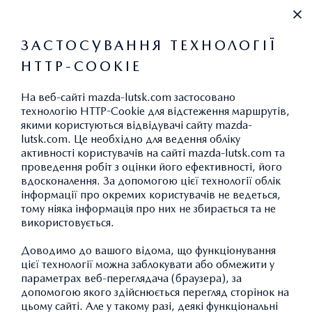
+38 067 420 60 69
ЗАСТОСУВАННЯ ТЕХНОЛОГІЇ
HTTP-COOKIE
НОВИНИ
На веб-сайті mazda-lutsk.com застосовано
технологію HTTP-Cookie для відстеження маршрутів,
СПЕЦІАЛЬНІ
якими користуються відвідувачі сайту mazda-
lutsk.com. Це необхідно для ведення обліку
ПРОПОЗИЦІЇ НА MAZDA
активності користувачів на сайті mazda-lutsk.com та
проведення робіт з оцінки його ефективності, його
СХ-3, MAZDA СХ-5 ТА
вдосконалення. За допомогою цієї технології облік
MAZDAСХ-9 ЛИШЕ ДО 4
інформації про окремих користувачів не ведеться,
тому ніяка інформація про них не збирається та не
БЕРЕЗНЯ 2020 РОКУ!
використовується.
Доводимо до вашого відома, що функціонування
цієї технології можна заблокувати або обмежити у
параметрах веб-переглядача (браузера), за
допомогою якого здійснюється перегляд сторінок на
цьому сайті. Але у такому разі, деякі функціональні