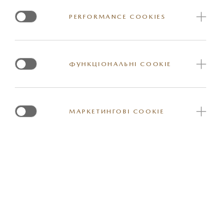
PERFORMANCE COOKIES
ДНІПРО:
«Авто-Імпульс»
+38 (056) 747-90-96
+38 (067) 612-30-09
ФУНКЦІОНАЛЬНІ COOKIE
ДНІПРО:
«Аеліта»
+38 0800304340
МАРКЕТИНГОВІ COOKIE
ЖИТОМИР
«Форвард Транс Груп»
(0412) 433 111
ЗАПОРІЖЖЯ
«НІКО Істлайн Запоріжжя»
+38 067 613 14 86
+38 050 395 85 90