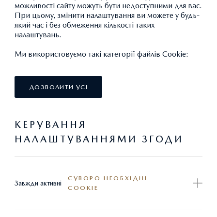
можливості сайту можуть бути недоступними для вас.
За попереднім записом за телефоном працюють такі
При цьому, змінити налаштування ви можете у будь-
який час і без обмеження кількості таких
СЕРВІСНІ ЦЕНТРИ MAZDA
:
налаштувань.
Ми використовуємо такі категорії файлів Cookie:
ХАРКІВ:
«АЛЬФА-М Плюс»
(067) 546 30 87
(067) 546 30 88
ДОЗВОЛИТИ УСІ
(095) 721 22 88
(057) 721 22 88
КЕРУВАННЯ
НАЛАШТУВАННЯМИ ЗГОДИ
ХАРКІВ:
«АККО Моторс»
0999502709
СУВОРО НЕОБХІДНІ
Завжди активні
ВІННИЦЯ:
«Автомир М»
COOKIE
067 433 65 53
(0432) 506 255