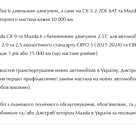
ілі із дизельним двигуном, а саме на CX-5 2.2DE 6AT та Maz
торного мастила кожні 10 000 км.
da CX-9 та Mazda 6 з бензиновим двигуном 2,5Т; для автомоб
2,0 та 2,5 екологічного стандарту ЄВРО 5 (2021-2024) та ЄВ
дає 1 рік або 15 000 км (що настане раніше).
ивостей транспортування нових автомобілів в Україну, Дист
я першої профілактичної заміни мастила на нових автомобіл
обов’язковим).
обіт з планового технічного обслуговування, обов’язкових, та
бником та/або Дистриб’ютором Mazda в Україні за посилан