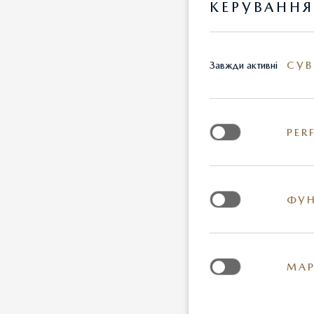
КЕРУВАНН
СУВ
Завжди активні
PER
ФУН
МАР