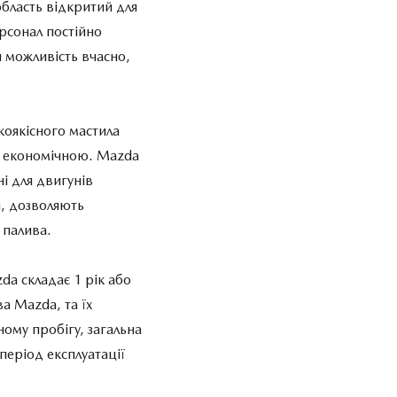
область відкритий для
ерсонал постійно
 можливість вчасно,
коякісного мастила
а економічною. Mazda
і для двигунів
и, дозволяють
 палива.
da складає 1 рік або
а Mazda, та їх
ому пробігу, загальна
період експлуатації