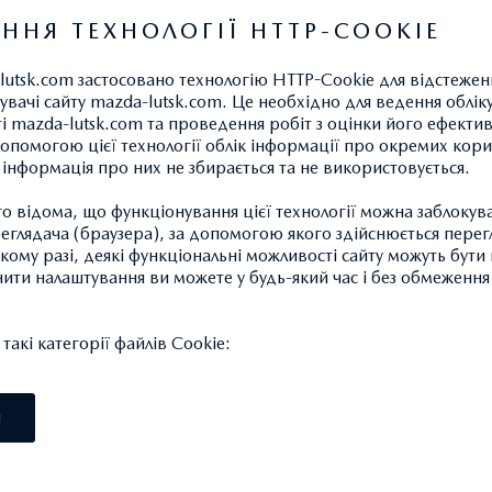
ННЯ ТЕХНОЛОГІЇ HTTP-COOKIE
lutsk.com застосовано технологію HTTP-Cookie для відстеже
увачі сайту mazda-lutsk.com. Це необхідно для ведення обліку
ті mazda-lutsk.com та проведення робіт з оцінки його ефектив
опомогою цієї технології облік інформації про окремих кори
а інформація про них не збирається та не використовується.
 відома, що функціонування цієї технології можна заблокув
ЗАВАНТАЖИТИ КАРТИ ТО
глядача (браузера), за допомогою якого здійснюється перег
такому разі, деякі функціональні можливості сайту можуть бут
нити налаштування ви можете у будь-який час і без обмеження 
Оберіть модель
акі категорії файлів Cookie:
І
MAZDA2