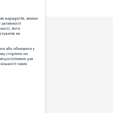
ння маршрутів, якими
 активності
ності, його
стувачів не
ати або обмежити у
ляд сторінок на
и недоступними для
кількості таких
З
Т