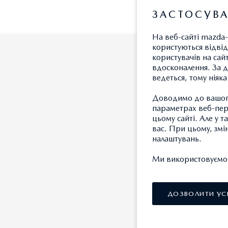
ЗАСТОСУВА
На веб-сайті mazda-
користуються відвід
користувачів на сай
вдосконалення. За д
ведеться, тому ніяк
Доводимо до вашого
параметрах веб-пере
цьому сайті. Але у 
вас. При цьому, змі
налаштувань.
Ми використовуємо т
ДОЗВОЛИТИ УС