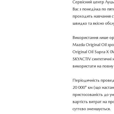
Сервісний центр Луцьк
Вас з понеділка по пят
проходить навчання с
швидко та якісно обсл
Використання лише ор
Mazda Original Oil з
Original Oil Supra-X 
SKYACTIV синтетичні 
використати на повну
Періодичність проведе
20 000* км (що настан
пристосованість до у
вартість витрат на пр
суттєво зменшується.