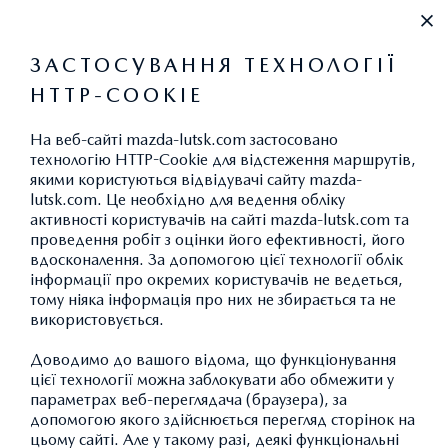
+38 067 420 60 69
ЗАСТОСУВАННЯ ТЕХНОЛОГІЇ
HTTP-COOKIE
НОВИНИ ТА ПОДІЇ
На веб-сайті mazda-lutsk.com застосовано
технологію HTTP-Cookie для відстеження маршрутів,
якими користуються відвідувачі сайту mazda-
lutsk.com. Це необхідно для ведення обліку
активності користувачів на сайті mazda-lutsk.com та
проведення робіт з оцінки його ефективності, його
JINBA ITTAI –
вдосконалення. За допомогою цієї технології облік
інформації про окремих користувачів не ведеться,
ЄДНІСТЬ ВОДІЯ ТА
тому ніяка інформація про них не збирається та не
використовується.
АВТОМОБІЛЯ
Доводимо до вашого відома, що функціонування
цієї технології можна заблокувати або обмежити у
параметрах веб-переглядача (браузера), за
допомогою якого здійснюється перегляд сторінок на
цьому сайті. Але у такому разі, деякі функціональні