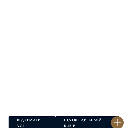
ЗАПИТАЙ ПРО ПРОПОЗИЦІЮ
ВІДХИЛИТИ
ПІДТВЕРДИТИ МІЙ
УСІ
ВИБІР